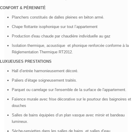
Portes palières à âmes pleines renforcées, serrure équipée de 3
points.
Eclairage automatique du hall, des sous-sols et des paliers d’étages
par détecteur de présence.
Accès aux sous-sols sécurisés, ascenseur
CONFORT & PÉRENNITÉ
Planchers constitués de dalles pleines en béton armé.
Chape flottante isophonique sur tout l’appartement
Production d'eau chaude par chaudière individuelle au gaz
Isolation thermique, acoustique et phonique renforcée conforme à la
Réglementation Thermique RT2012.
LUXUEUSES PRESTATIONS
Hall d’entrée harmonieusement décoré.
Paliers d’étage soigneusement traités.
P
arquet ou carrelage sur l'ensemble de la surface de l'appartement.