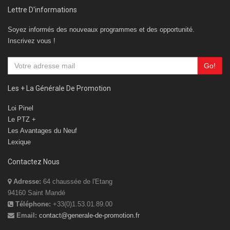
Go!
Les + La Générale De Promotion
Loi Pinel
Le PTZ +
Les Avantages du Neuf
Lexique
Contactez Nous
Adresse:
64 chaussée de l'Etang
94160 Saint Mandé
Téléphone:
+33(0)1.53.01.89.00
Email:
contact@generale-de-promotion.fr
contactez nous!
2026 © La Générale de Promotion. .
Mentions légales
|
Conditions