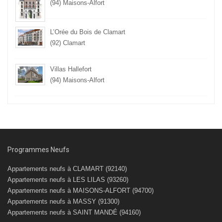
Villas Hallefort
(94) Maisons-Alfort
Programmes Neufs
Appartements neufs à CLAMART (92140)
Appartements neufs à LES LILAS (93260)
Appartements neufs à MAISONS-ALFORT (94700)
Appartements neufs à MASSY (91300)
Appartements neufs à SAINT MANDÉ (94160)
Lettre D'informations
Soyez informés des nouveaux programmes et des opportunité.
Inscrivez vous !