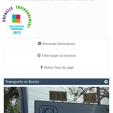
Faïence murale avec frise décorative sur le pourtour des baignoires et
douches
S
alles de bains équipées d’un plan vasque avec miroir et bandeau
lumineux.
Sèche-serviettes dans les salles de bains
et salles d’eau.
Demande informations
Télécharger la brochure
Retour haut de page