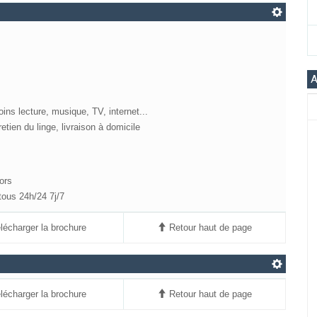
A
ns lecture, musique, TV, internet...
etien du linge, livraison à domicile
ors
tous 24h/24 7j/7
écharger la brochure
Retour haut de page
écharger la brochure
Retour haut de page