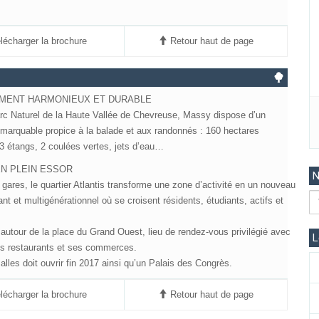
écharger la brochure
Retour haut de page
MENT HARMONIEUX ET DURABLE
rc Naturel de la Haute Vallée de Chevreuse, Massy dispose d’un
emarquable propice à la balade et aux randonnés : 160 hectares
3 étangs, 2 coulées vertes, jets d’eau…
EN PLEIN ESSOR
N
gares, le quartier Atlantis transforme une zone d’activité en un nouveau
ant et multigénérationnel où se croisent résidents, étudiants, actifs et
 autour de la place du Grand Ouest, lieu de rendez-vous privilégié avec
L
es restaurants et ses commerces.
lles doit ouvrir fin 2017 ainsi qu’un Palais des Congrès.
écharger la brochure
Retour haut de page