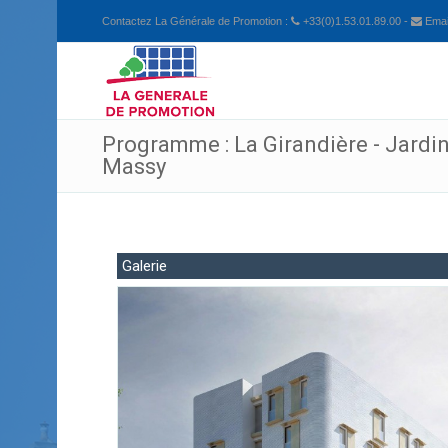
Contactez La Générale de Promotion :
+33(0)1.53.01.89.00 -
Email
Programme : La Girandière - Jardin
Massy
Galerie