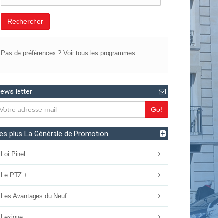
Rechercher
Pas de préférences ?
Voir tous les programmes.
ews letter
Go!
es plus La Générale de Promotion
Loi Pinel
Le PTZ +
Les Avantages du Neuf
Lexique